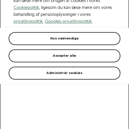
kan læse mere om brugen af cookies i vores
Cookiepolitik
, ligesom du kan læse mere om vores
behandling af personoplysninger i vores
privatlivspolitik
.
Googles privatlivspolitik
.
Kun nødvendige
Accepter alle
Administrér cookies
Tilmeld dig Škoda nyhedsbrev
Vores nyhedsbrevsmodtagere er blandt de første, der
får besked, når der er nyt fra Škodas verden. Vi holder
dig opdateret om nye Škoda-modeller, elbiler,
kampagner, konkurrencer, events og inspiration til dit