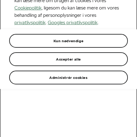
kan læse mere om brugen af cookies i vores
Cookiepolitik
, ligesom du kan læse mere om vores
behandling af personoplysninger i vores
privatlivspolitik
.
Googles privatlivspolitik
.
Kun nødvendige
Accepter alle
Administrér cookies
Importør
Selskaber
Juridisk enhed
CVR-
Privatlivspolitik
nummer
Skandinavisk Motor
70515113
Privatlivspolitik