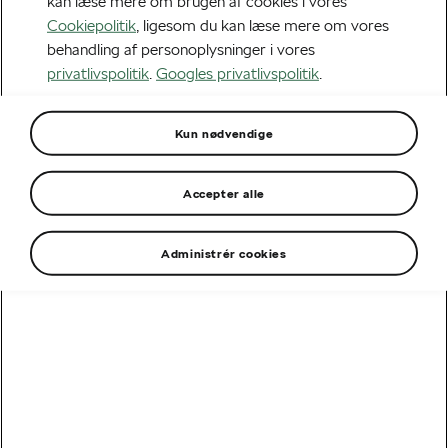
kan læse mere om brugen af cookies i vores
Cookiepolitik
, ligesom du kan læse mere om vores
behandling af personoplysninger i vores
privatlivspolitik
.
Googles privatlivspolitik
.
Kun nødvendige
Accepter alle
Administrér cookies
Konkurrencen er slut
Vinderen af denne konkurrence er trukket. Tilmeld dig
vores nyhedsbrev og modtag seneste nyt om vores
nye modeller, kampagner og konkurrencer.